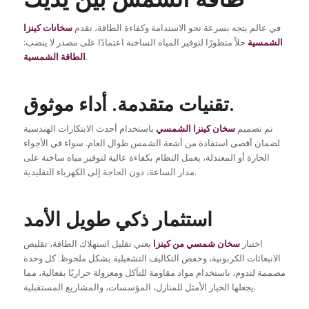
في عالم يتجه بسرعة نحو الاستدامة وكفاءة الطاقة، تقدم
سخانات كينزا
الشمسية
حلاً متطورًا لتوفير المياه الساخنة اعتمادًا على مصدر لا ينضب:
.
الطاقة الشمسية
تقنيات متقدمة. أداء موثوق.
تم تصميم
سخان كينزا الشمسي
باستخدام أحدث الابتكارات الهندسية
لضمان أقصى استفادة من أشعة الشمس طوال العام. سواء في الأجواء
الحارة أو المعتدلة، يعمل النظام بكفاءة عالية لتوفير مياه ساخنة على
مدار الساعة، دون الحاجة إلى الكهرباء التقليدية.
استثمار ذكي طويل الأمد
اختيار
سخان شمسي من كينزا
يعني تقليل استهلاك الطاقة، تقليص
الانبعاثات الكربونية، وخفض التكاليف التشغيلية بشكل ملحوظ. كل وحدة
مصممة لتدوم، باستخدام مواد مقاومة للتآكل ومعزولة حراريًا بفعالية، مما
يجعلها الخيار الأمثل للمنازل، المؤسسات، والمشاريع المستقبلية.