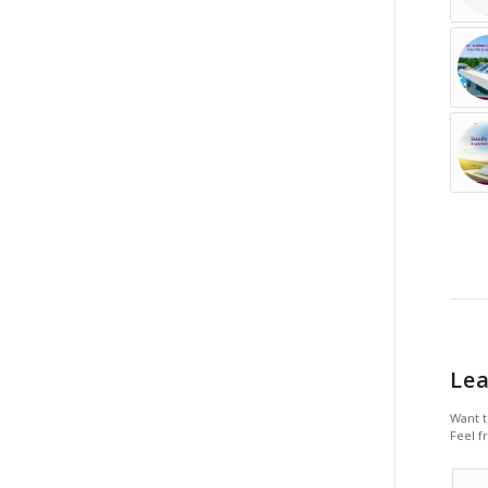
Lea
Want t
Feel f