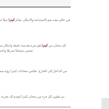
في عالم يتجه نحو الاستدامة والابتكار، تقدّم
كينزا
جيلاً ج
كل سخان من
كينزا
هو ثمرة هندسة دقيقة وابتكار م
تضمن تسخينًا سريعًا واحتفاظًا طويلًا بالحرارة، توفر كينزا أداءً موثوقًا في كل وقت، دون الحاجة إلى مصادر طاقة إضافية.
من الداخل إلى الخارج، تعكس سخانات كينزا رؤية مستقبل
تم تطوير كل جزء من سخان كينزا ليقدم لك تجربة 