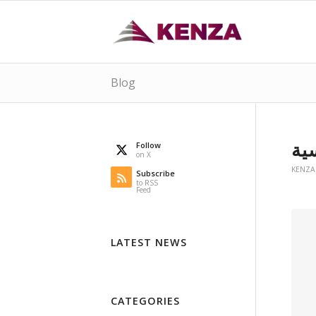
Blog
ية
Follow
on X
KENZA
Subscribe
to RSS
Feed
LATEST NEWS
CATEGORIES