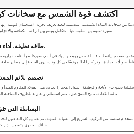
اكتشف قوة الشمس مع سخانات كين
ديدًا من سخانات المياه الشمسية المصممة لتعيد تعريف تجربة الاستحمام اليومية. إنه
مجرد تقنية، بل أسلوب حياة متكامل يجمع بين الراحة، الكفاءة، والالتزام البيئي.
طاقة نظيفة. أداء فائق.
ستمر، مصمم ليلتقط طاقة الشمس ويوصلها إليك في أنقى صورها. مع أنظمة حرارية م
تصميم يلائم المست
ية تجمع بين الأناقة والوظيفة. المواد المختارة بعناية، مثل الفولاذ المقاوم للصدأ وال
عالية الكفاءة، تمنح المنتج طول عمر استثنائي ومقاومة للظروف المناخية المختلفة.
البساطة التي تثق
استخدام سلسة. من التركيب السريع إلى الصيانة السهلة، تم تصميم كل التفاصيل لتخد
حياتك العصري وتضمن لك راحة البال.