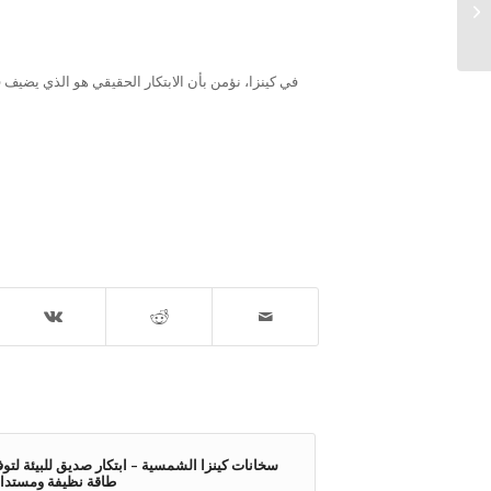
في كينزا، نؤمن بأن الابتكار الحقيقي هو الذي يضيف قي
سخانات كينزا الشمسية – ابتكار صديق للبيئة لتوف
طاقة نظيفة ومستدا