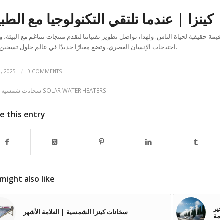
كينزا | عندما تلتقي التكنولوجيا مع الطب
مة حقيقية لحياة الناس. ولهذا، نواصل تطوير تقنياتنا لنقدم منتجات تتناغم مع البيئة، 
احتياجات الإنسان العصري، وتضع معيارًا جديدًا في عالم حلول تسخين المياه.
/
, 2025
0 COMMENTS
سخانات شمسية SOLAR WATER HEATERS
e this entry
might also like
ير
سخانات كينزا الشمسية | العلامة الأشهر
مة