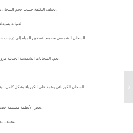
تختلف التكلفة حسب حجم السخان ونوعه وموقع التركيب، لكنه يعتبر استثماراً طويل الأمد يسترد تكلفته في غضون بضع أشهر.
الصيانة بسيطة جداً، وتشمل بشكل أساسي تنظيف الأنابيب من الترسبات كل فترة للحفاظ على الكفاءة.
نعم، السخانات الشمسية الحديثة مزودة بصمامات أمان وأنظمة تحكم لضمان عدم ارتفاع الضغط أو درجة الحرارة بشكل خطير.
السخان الكهربائي يعتمد على الكهرباء بشكل كامل، بي
بعض الأنظمة مصممة خصيصاً للمناطق شديدة البرودة (أنظمة الضغط العالي)، وهي تحتوي على مواد مقاومة للتجمد.
تختلف مدة الضمان من شركة لأخرى، لكنها تتراوح عادة بين 3 إلى 10 سنوات على الأجزاء الرئيسية.