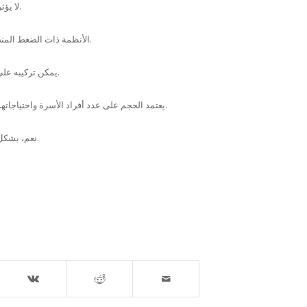
لا يؤثر السخان الشمسي على ضغط الماء، فهو يعمل مع ضغط الماء الموجود في شبكة المنزل.
الأنظمة ذات الضغط المنخفض لا تحتاج إلى مضخة، بينما أنظمة الضغط العالي قد تتطلب مضخة لضمان تدفق الماء.
يمكن تركيبه على أسطح المنازل والأسطح المستوية، بشرط أن تكون قوية بما يكفي لتحمل وزن السخان.
يعتمد الحجم على عدد أفراد الأسرة واحتياجاتهم اليومية من المياه الساخنة. (مثلاً، أسرة من 4 أفراد تحتاج إلى سخان بسعة 150-200 لتر).
نعم، بشكل كبير. لأنه يعتمد على الطاقة النظيفة والمتجددة، ولا ينتج أي انبعاثات كربونية ضارة بالبيئة.