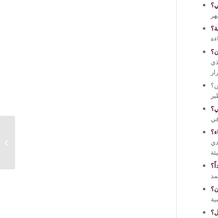
ي؟
ة؟
ن؟
ديد الذي
ن؟
ي؟
ء؟
وداعاً لفواتير الكهرباء:
دي
سخان كينزا الشمسي...
ً؟
ن؟
ل؟