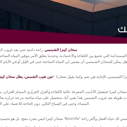
سخان كينزا الشمسي
: راحة دائمة حتى بعد غروب 
ستدامة التي تجمع بين الكفاءة والاعتمادية. وعندما يتعلق الأمر بتوفير المياه الساخنة
ل يمكن للسخان الشمسي أن يضمن لي المياه الساخنة حتى في الليل أو في الأيام الغ
ا الشمسي، الإجابة هي نعم. وكما يقول شعارنا: “
حين تغيب الشمس، يظل سخان كينز
 سخان كينزا. فبفضل الأنابيب المفرغة عالية الكفاءة والعزل الحراري الممتاز للخزان، 
عات طويلة بعد غروب الشمس. هذا يعني أنك ستحصل على مياه ساخنة بدرجة حرارة مثال
المساء، وحتى في الصباح التالي، دون الحاجة للاعتماد على الكهرباء.