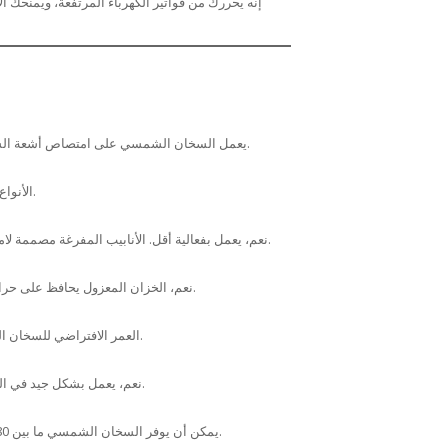
إنه يحررك من فواتير الكهرباء المرتفعة، ويمنحك
يعمل السخان الشمسي على امتصاص أشعة الشمس لتسخين المياه، ويتم تخزين هذه المياه الساخنة في خزان معزول لاستخدامها لاحقاً.
الأنواع الرئيسية هي سخانات الأنابيب المفرغة (ذات الكفاءة العالية) وسخانات الألواح المسطحة.
نعم، يعمل بفعالية أقل. الأنابيب المفرغة مصممة لامتصاص الإشعاع الشمسي المنتشر، مما يضمن تسخين المياه حتى في الأيام الغائمة جزئياً.
نعم، الخزان المعزول يحافظ على حرارة المياه التي تم تسخينها خلال النهار، مما يسمح باستخدامها في الليل وفي الصباح الباكر.
العمر الافتراضي للسخان الشمسي عالي الجودة يتراوح بين 5 إلى 15 سنة أو أكثر، حسب الصيانة والظروف المناخية.
نعم، يعمل بشكل جيد في الشتاء، خصوصاً في المناطق ذات الأيام المشمسة. الكفاءة قد تنخفض قليلاً لكنه يظل فعالاً.
يمكن أن يوفر السخان الشمسي ما بين 80% إلى 100% من تكلفة تسخين المياه، مما يقلل بشكل كبير من فاتورة الكهرباء الشهرية.