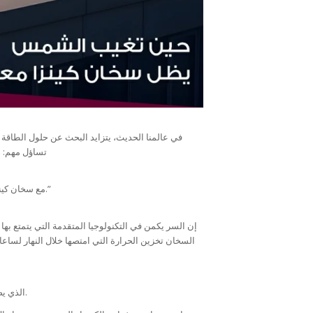
في عالمنا الحديث، يتزايد البحث عن حلول الطاقة الم
تساؤل مهم: ه
.”
مع سخان كينز
إن السر يكمن في التكنولوجيا المتقدمة التي يتمتع بها
السخان تخزين الحرارة التي امتصها خلال النهار لسا
سخان كينزا ليس مجرد منتج، بل هو تجسيد لشعار “Best life” الذي يضمن لك حياة أفضل وأكثر راحة.