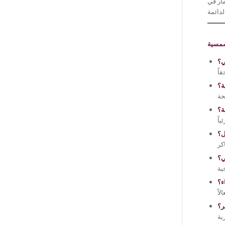
ار في
شمسية
ي؟
ة؟
ة؟
ل؟
ي؟
ء؟
ر؟