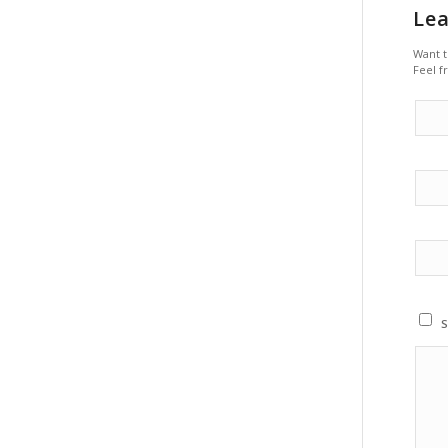
Lea
Want t
Feel f
S