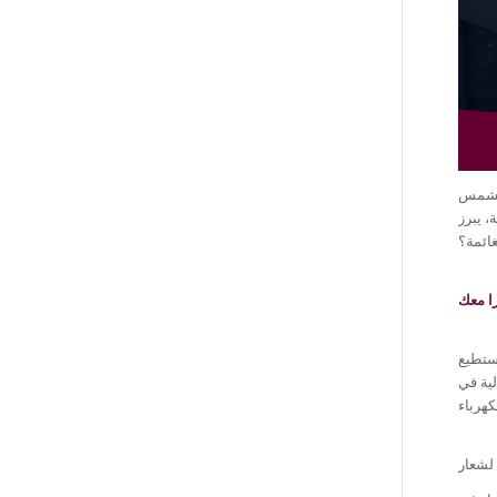
الشمس
، يبرز
ائمة؟
ا معك
يستطيع
ية في