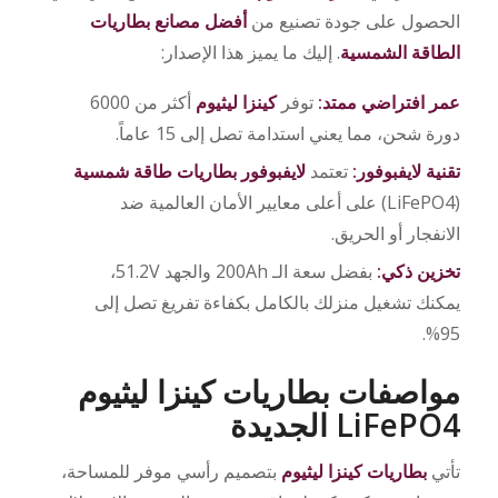
الحصول على جودة تصنيع من
أفضل مصانع بطاريات
الطاقة الشمسية
. إليك ما يميز هذا الإصدار:
عمر افتراضي ممتد:
توفر
كينزا ليثيوم
أكثر من 6000
دورة شحن، مما يعني استدامة تصل إلى 15 عاماً.
تقنية لايفبوفور:
تعتمد
لايفبوفور بطاريات طاقة شمسية
(LiFePO4) على أعلى معايير الأمان العالمية ضد
الانفجار أو الحريق.
تخزين ذكي:
بفضل سعة الـ 200Ah والجهد 51.2V،
يمكنك تشغيل منزلك بالكامل بكفاءة تفريغ تصل إلى
95%.
مواصفات بطاريات كينزا ليثيوم
LiFePO4 الجديدة
تأتي
بطاريات كينزا ليثيوم
بتصميم رأسي موفر للمساحة،