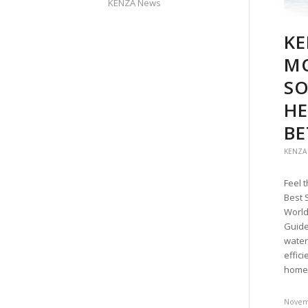
KENZA News
KE
MO
SO
HE
BE
KENZA
Feel 
Best 
World
Guide
water
effic
home 
Novem