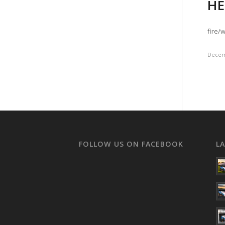
HE
fire/
Decem
FOLLOW US ON FACEBOOK
L