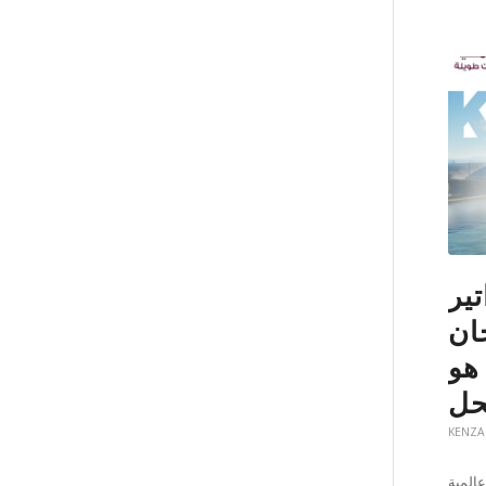
تير
ان
هو
حل
KENZA
المية