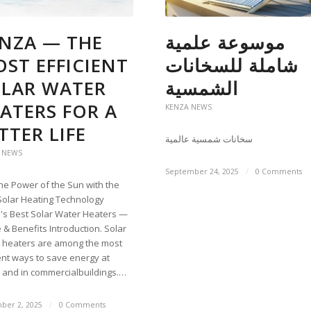
NZA — THE
موسوعة علمية
ST EFFICIENT
شاملة للسخانات
LAR WATER
الشمسية
ATERS FOR A
KENZA NEWS
TTER LIFE
سخانات شمسية عالمية
 NEWS
September 24, 2025
/
0 Comments
the Power of the Sun with the
Solar Heating Technology
's Best Solar Water Heaters —
 & Benefits Introduction. Solar
 heaters are among the most
ient ways to save energy at
and in commercialbuildings.…
ber 2, 2025
/
0 Comments