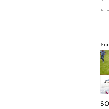
Septe
Por
SO