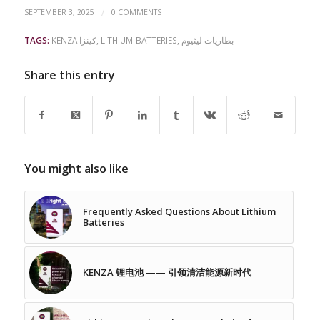
/
SEPTEMBER 3, 2025
0 COMMENTS
بطاريات ليثيوم
,
LITHIUM-BATTERIES
,
KENZA كينزا
TAGS:
Share this entry
You might also like
Frequently Asked Questions About Lithium
Batteries
KENZA 锂电池 —— 引领清洁能源新时代