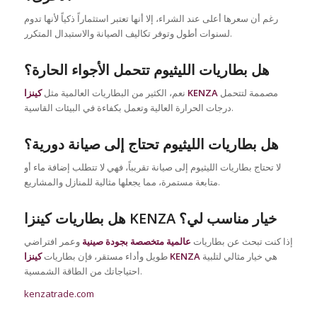
رغم أن سعرها أعلى عند الشراء، إلا أنها تعتبر استثماراً ذكياً لأنها تدوم
لسنوات أطول وتوفر تكاليف الصيانة والاستبدال المتكرر.
هل بطاريات الليثيوم تتحمل الأجواء الحارة؟
مصممة لتتحمل
كينزا KENZA
نعم، الكثير من البطاريات العالمية مثل
درجات الحرارة العالية وتعمل بكفاءة في البيئات القاسية.
هل بطاريات الليثيوم تحتاج إلى صيانة دورية؟
لا تحتاج بطاريات الليثيوم إلى صيانة تقريباً، فهي لا تتطلب إضافة ماء أو
متابعة مستمرة، مما يجعلها مثالية للمنازل والمشاريع.
هل بطاريات كينزا KENZA خيار مناسب لي؟
إذا كنت تبحث عن بطاريات
عالمية متخصصة بجودة صينية
وعمر افتراضي
هي خيار مثالي لتلبية
كينزا KENZA
طويل وأداء مستقر، فإن بطاريات
احتياجاتك من الطاقة الشمسية.
kenzatrade.com